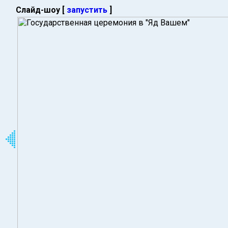
Слайд-шоу [
запустить
]