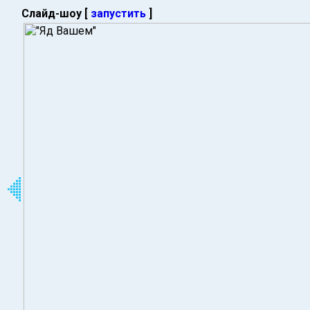
Слайд-шоу [
запустить
]