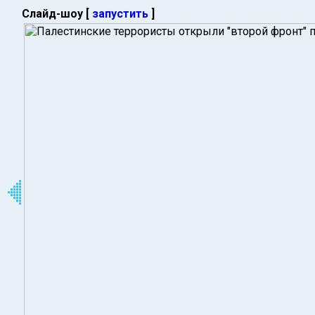
Слайд-шоу [
запустить
]