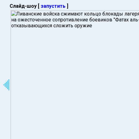
Слайд-шоу [
запустить
]