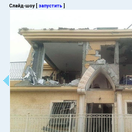
Слайд-шоу [
запустить
]