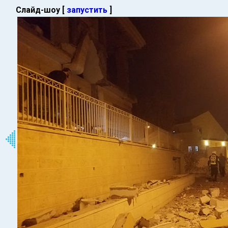
Слайд-шоу [
запустить
]