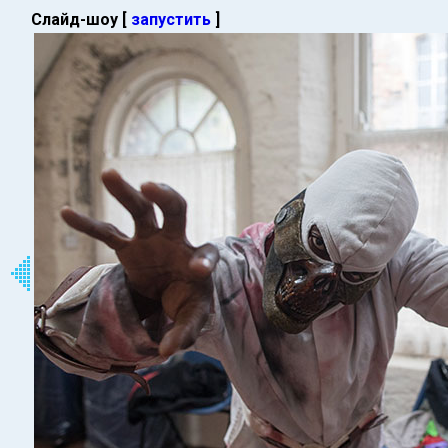
Слайд-шоу [
запустить
]