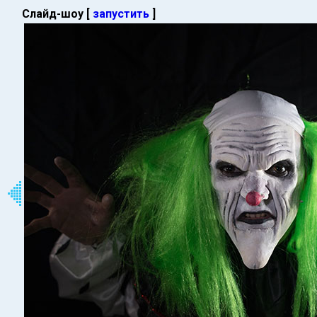
Слайд-шоу [
запустить
]