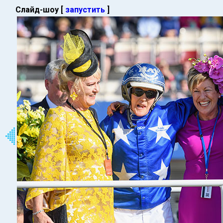
Слайд-шоу [
запустить
]