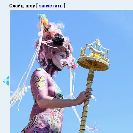
Слайд-шоу [
запустить
]