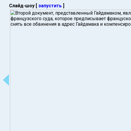
Слайд-шоу [
запустить
]