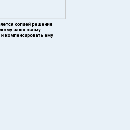
ляется копией решения
скому налоговому
а и компенсировать ему