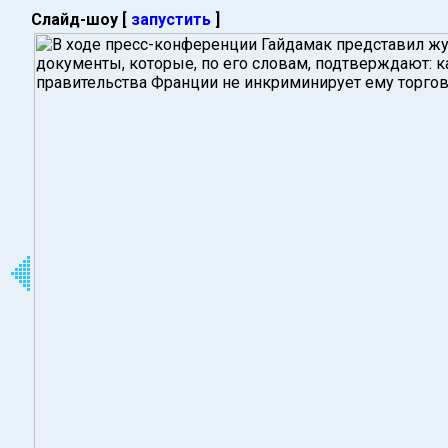
Слайд-шоу [
запустить
]