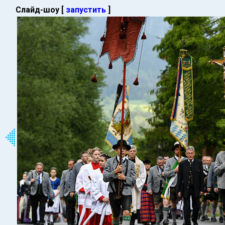
Слайд-шоу [
запустить
]