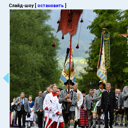
Слайд-шоу [
остановить
]