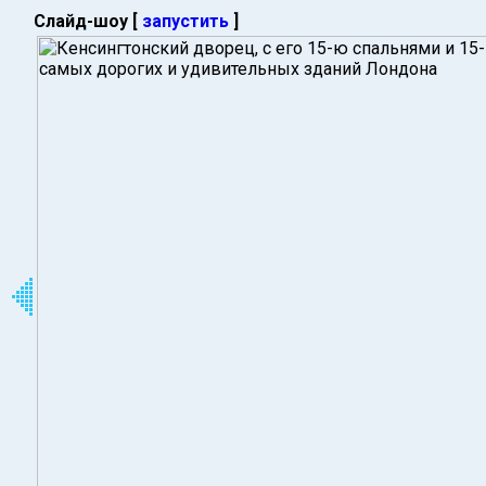
Слайд-шоу [
запустить
]