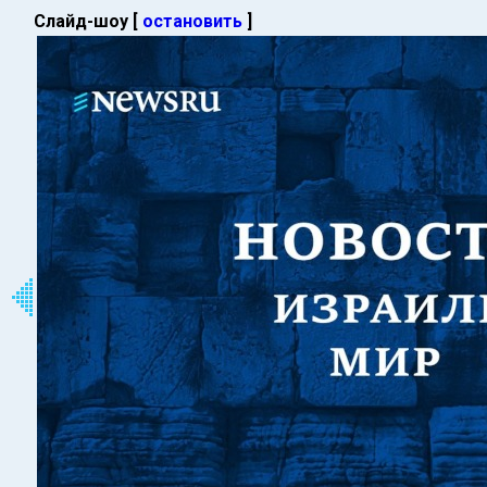
Слайд-шоу [
остановить
]