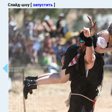
Слайд-шоу [
запустить
]