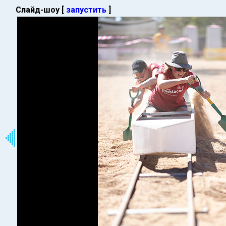
Слайд-шоу [
запустить
]