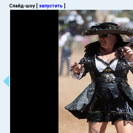
Слайд-шоу [
запустить
]