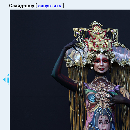
Слайд-шоу [
запустить
]