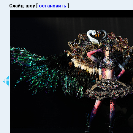
Слайд-шоу [
остановить
]