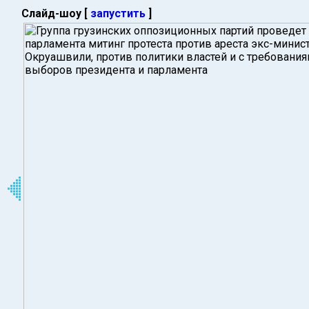
Слайд-шоу [
запустить
]