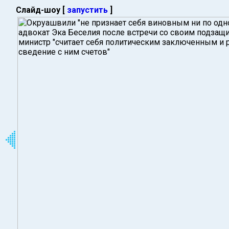
Слайд-шоу [
запустить
]