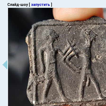
Слайд-шоу [
запустить
]