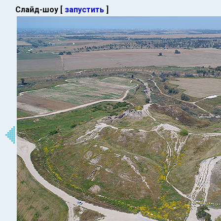
Слайд-шоу [
запустить
]