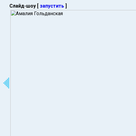
Слайд-шоу [
запустить
]