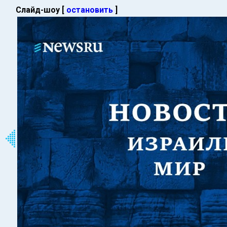
Слайд-шоу [
остановить
]