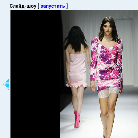
Слайд-шоу [
запустить
]