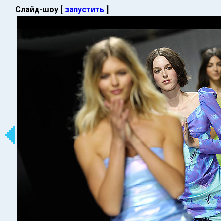
Слайд-шоу [
запустить
]