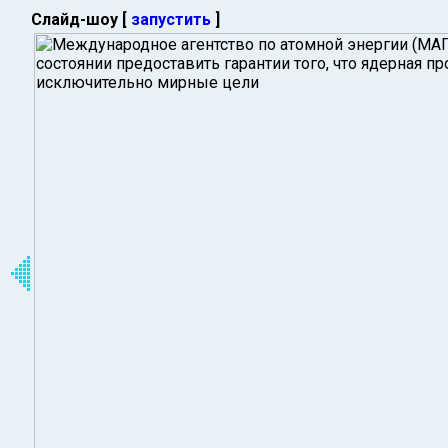
Слайд-шоу [
запустить
]