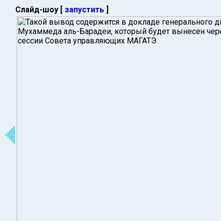
Слайд-шоу [
запустить
]