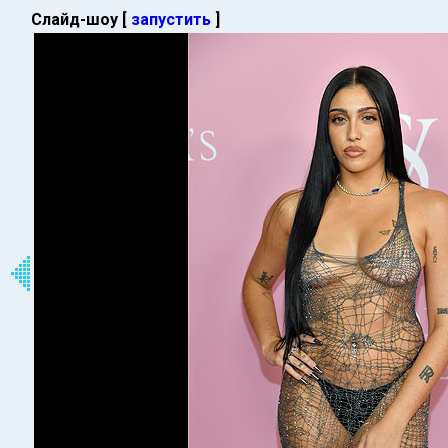
Слайд-шоу [
запустить
]