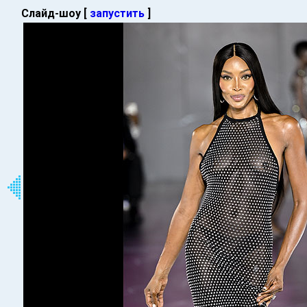
Слайд-шоу [
запустить
]