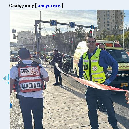
Слайд-шоу [
запустить
]