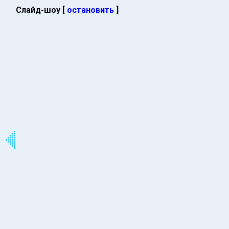
Слайд-шоу [
остановить
]