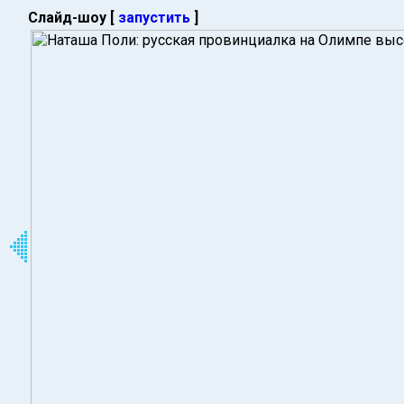
Слайд-шоу [
запустить
]