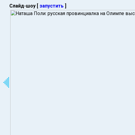
Слайд-шоу [
запустить
]