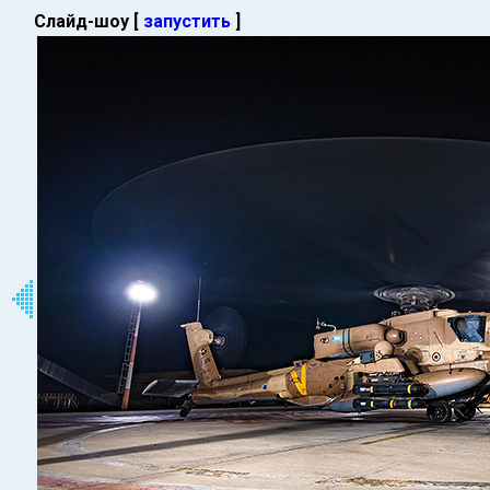
Слайд-шоу [
запустить
]