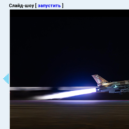
Слайд-шоу [
запустить
]