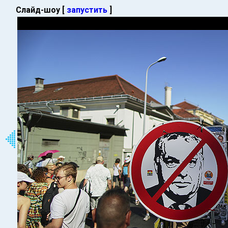
Слайд-шоу [
запустить
]