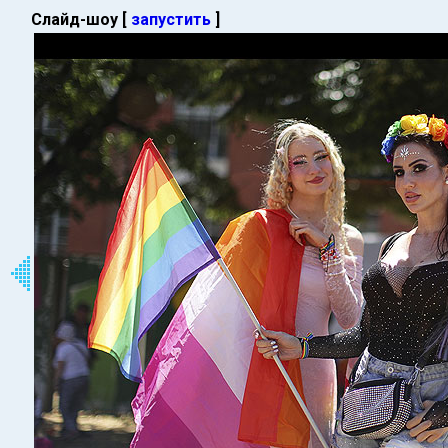
Слайд-шоу [
запустить
]