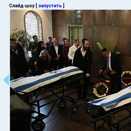
Слайд-шоу [
запустить
]