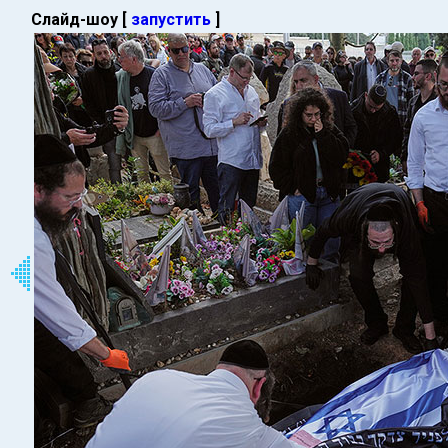
Слайд-шоу [
запустить
]