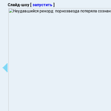
Слайд-шоу [
запустить
]