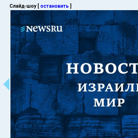
Слайд-шоу [
остановить
]