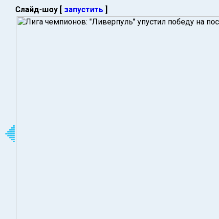
Слайд-шоу [
запустить
]