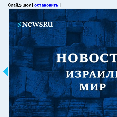
Слайд-шоу [
остановить
]