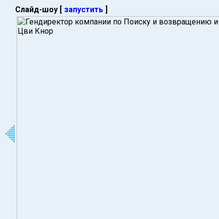
Слайд-шоу [
запустить
]