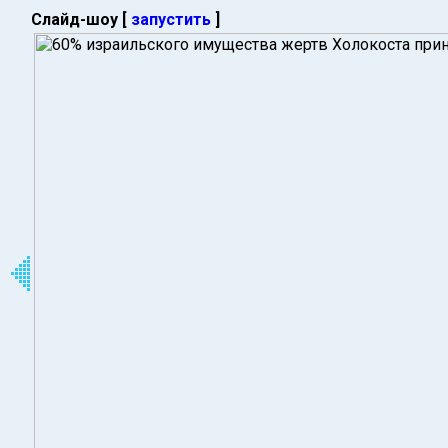
Слайд-шоу [
запустить
]