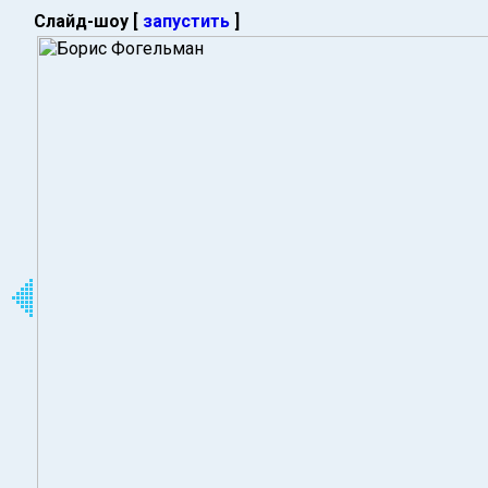
Слайд-шоу [
запустить
]